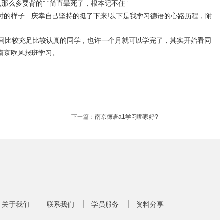
么那么多要背的” “简直晕死了，根本记不住”
的样子，庆幸自己坚持的挺了下来!以下是我学习德语的心路历程，附
间比较充足比较认真的同学，也许一个月就可以学完了，其实开始看同
南京欧风报班学习。
下一篇：
南京德语a1学习哪家好?
关于我们
联系我们
学员服务
资料分享