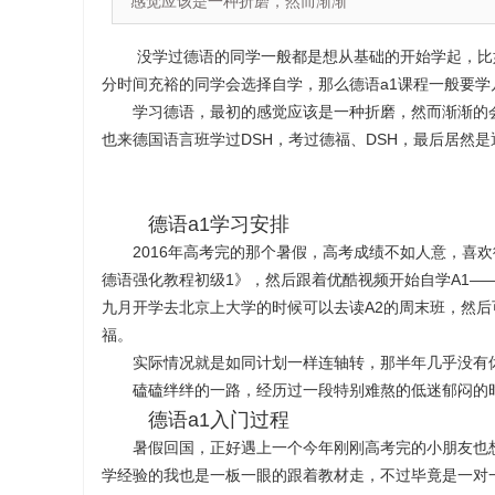
感觉应该是一种折磨，然而渐渐
没学过德语的同学一般都是想从基础的开始学起，比
分时间充裕的同学会选择自学，那么德语a1课程一般要
学习德语，最初的感觉应该是一种折磨，然而渐渐的会
也来德国语言班学过DSH，考过德福、DSH，最后居然是通过自学
德语a1学习安排
2016年高考完的那个暑假，高考成绩不如人意，喜欢
德语强化教程初级1》，然后跟着优酷视频开始自学A1—
九月开学去北京上大学的时候可以去读A2的周末班，然后
福。
实际情况就是如同计划一样连轴转，那半年几乎没有休
磕磕绊绊的一路，经历过一段特别难熬的低迷郁闷的时
德语a1入门过程
暑假回国，正好遇上一个今年刚刚高考完的小朋友也想
学经验的我也是一板一眼的跟着教材走，不过毕竟是一对