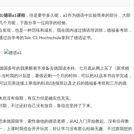
如
德语a1课程
，但是要学多久呢，a1作为德语中比较简单的部分，大部
学几个月呢，下面分享一位同学的经验。
发现，也是一种历练和成长。我在国内读过德语培训班，德福备考班，
考的Telc C1 Hochschule拿到了德语证书。
德国多年的我果断着手准备去德国读本科。七月底从网上买了《新求精
—当时我的计划是，暑假还剩一个月的时间，可以把A1这本书自学完成，
可以完美连接上寒假的B1B2连报班以及之后的德福备考班和三月的德
息没有假期，有压力但是确实也充实。
期，不过还好自己没有放弃，靠信念坚持了下来。
来德国留学，索性做他的德语老师，从A1入门开始教起。没有任何教
一，上课时我也会开开玩笑，好让学习没有那么枯燥无趣。不过跟我想的